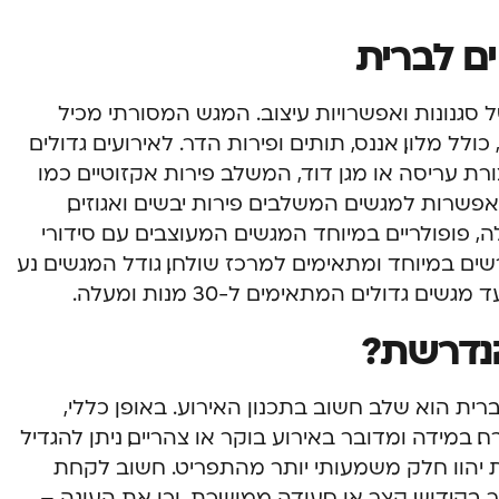
ים לברית
ל סגנונות ואפשרויות עיצוב. המגש המסורתי מכיל
ולל מלון, אננס, תותים ופירות הדר. לאירועים גדולים
רת עריסה או מגן דוד, המשלב פירות אקזוטיים כמו
 אפשרות למגשים המשלבים פירות יבשים ואגוזים,
, פופולריים במיוחד המגשים המעוצבים עם סידורי
שים במיוחד ומתאימים למרכז שולחן. גודל המגשים נע
נדרשת?
ית הוא שלב חשוב בתכנון האירוע. באופן כללי,
 גרם פירות לאורח. במידה ומדובר באירוע בוקר או צהריים, ניתן להגדיל
 שכן הפירות יהוו חלק משמעותי יותר מהתפריט. חשוב לקחת
 בקידוש קצר או סעודה ממושכת, וכן את העונה –