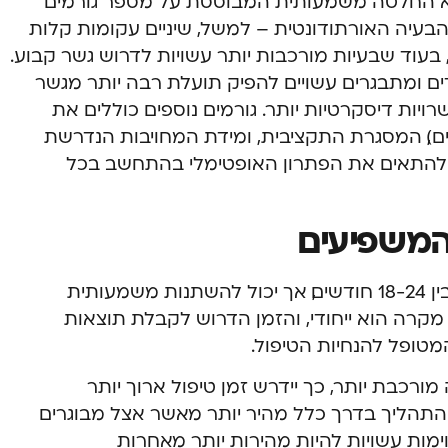
יא החלטה משמעותית המבוססת על מספר גורמים
בעיה האורתודונטית – למשל, שיניים עקומות קלות
בעוד שבעיות מורכבות יותר עשויות לדרוש גשר קבוע.
ים ומתבגרים עשויים להפיק תועלת רבה יותר מגשר
ויות דיסקרטיות יותר. גורמים נוספים כוללים את
ם), המסגרת התקציבית, ומידת המחויבות הנדרשת
ל להתאים את הפתרון האופטימלי בהתחשב בכל
המשפיעים
משך הטיפול ליישור שיניים נע בדרך כלל בין 18-24 חודשים, אך יכול להשתנות משמעותית
קרה הוא ייחודי, והזמן הדרוש לקבלת תוצאות
מטופל להנחיות הטיפול.
ורכבת יותר, כך יידרש זמן טיפול ארוך יותר
 התהליך בדרך כלל מהיר יותר מאשר אצל מבוגרים
מות עשויות להיות מהירות יותר מאחרות